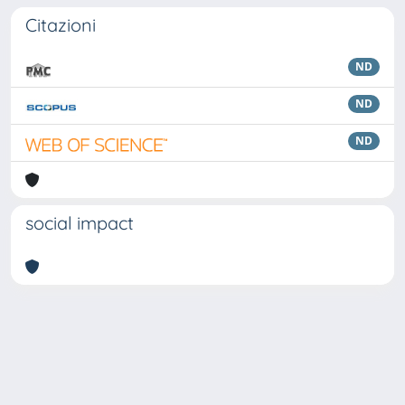
Citazioni
ND
ND
ND
social impact