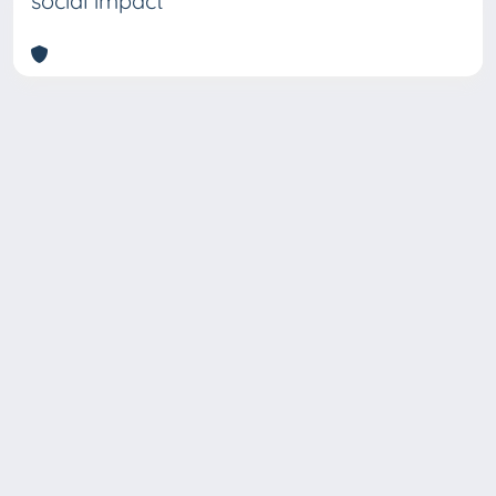
social impact
Copyright © 2026
Università degli Studi Trieste |
Dove
siamo
|
Privacy
Piazzale Europa,1 34127 Trieste, Italia -
Tel. +39 040.558.7111 - P.IVA 00211830328
- C.F. 80013890324 - P.E.C.: