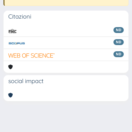
Citazioni
ND
ND
ND
social impact