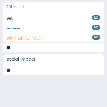
Citazioni
ND
ND
ND
social impact