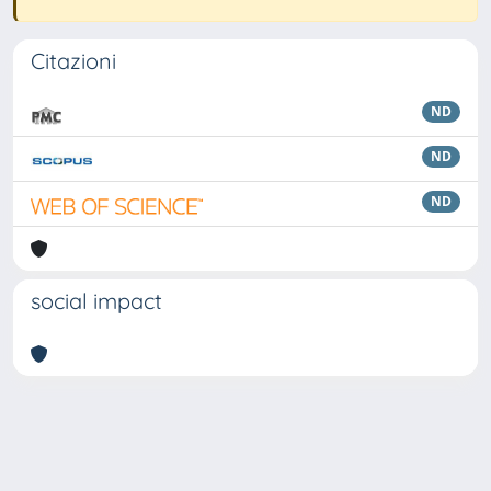
Citazioni
ND
ND
ND
social impact