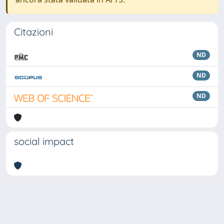
Citazioni
ND
ND
ND
social impact