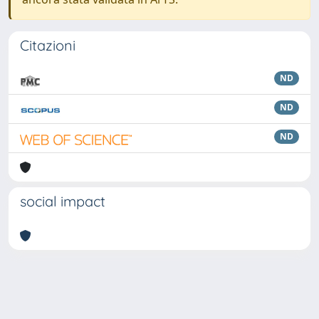
Citazioni
ND
ND
ND
social impact