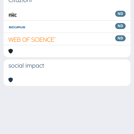
ND
ND
ND
social impact