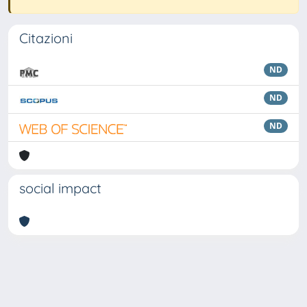
Citazioni
ND
ND
ND
social impact