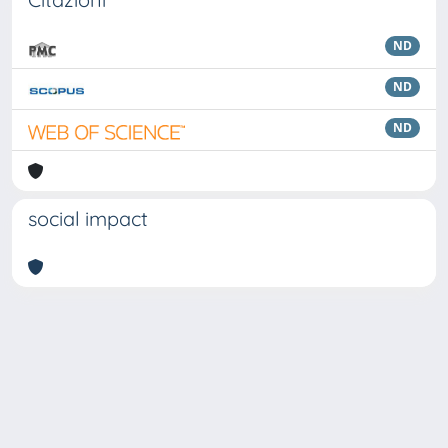
ND
ND
ND
social impact