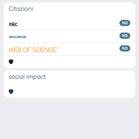
Citazioni
ND
ND
ND
social impact