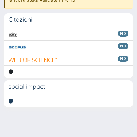
Citazioni
ND
ND
ND
social impact