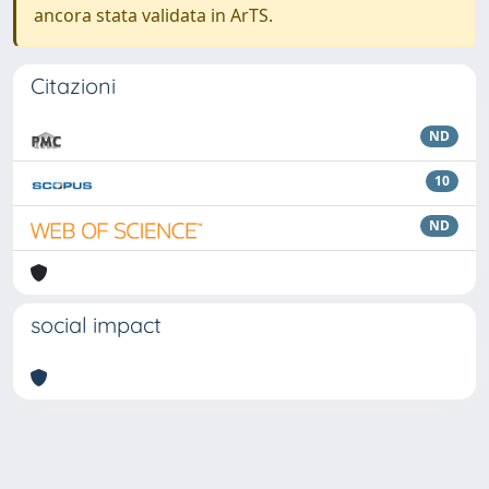
ancora stata validata in ArTS.
Citazioni
ND
10
ND
social impact