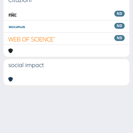
ND
ND
ND
social impact