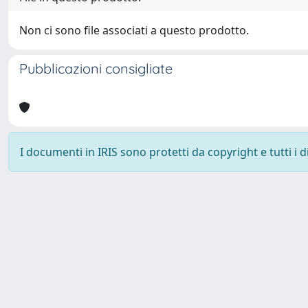
Non ci sono file associati a questo prodotto.
Pubblicazioni consigliate
I documenti in IRIS sono protetti da copyright e tutti i di
Università degli Studi Trieste |
Dove siamo
|
Privacy
Piazzale Europa,1 34127 Trieste, Italia - Tel. +39 040.558.7111 - 