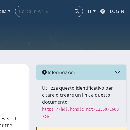
glia
IT
LOGIN
Informazioni
Utilizza questo identificativo per
citare o creare un link a questo
documento:
https://hdl.handle.net/11368/1688
756
 research
ar the