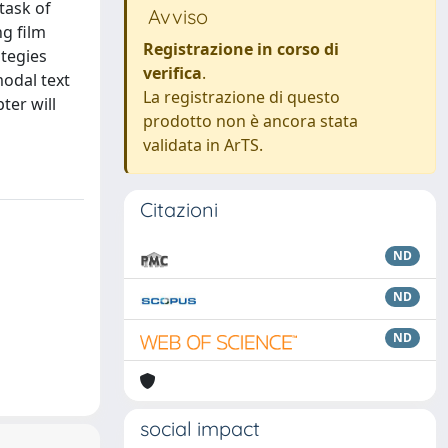
task of
Avviso
ng film
Registrazione in corso di
ategies
verifica
.
modal text
La registrazione di questo
ter will
prodotto non è ancora stata
validata in ArTS.
Citazioni
ND
ND
ND
social impact