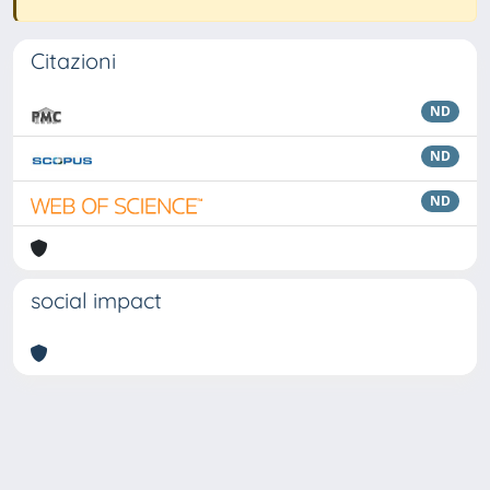
Citazioni
ND
ND
ND
social impact