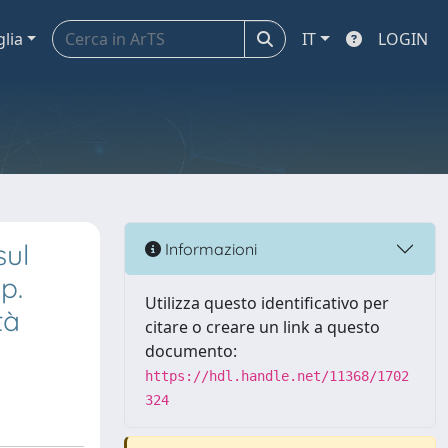
glia
IT
LOGIN
sul
Informazioni
p.
Utilizza questo identificativo per
tà
citare o creare un link a questo
documento:
https://hdl.handle.net/11368/1702
324