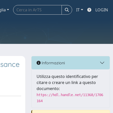
glia
IT
LOGIN
ssance
Informazioni
Utilizza questo identificativo per
citare o creare un link a questo
documento:
https://hdl.handle.net/11368/1706
164