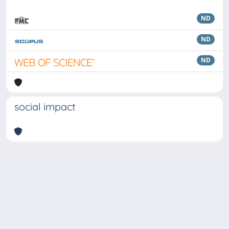
ND
ND
ND
social impact