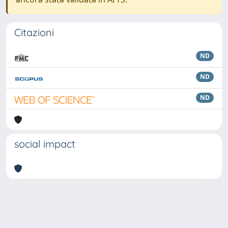
Citazioni
ND
ND
ND
social impact