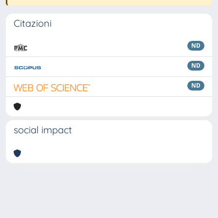
Citazioni
ND
ND
ND
social impact