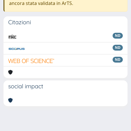
ancora stata validata in ArTS.
Citazioni
ND
ND
ND
social impact