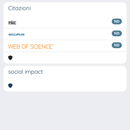
Citazioni
ND
ND
ND
social impact