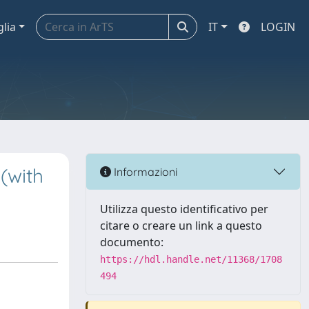
glia
IT
LOGIN
 (with
Informazioni
Utilizza questo identificativo per
citare o creare un link a questo
documento:
https://hdl.handle.net/11368/1708
494