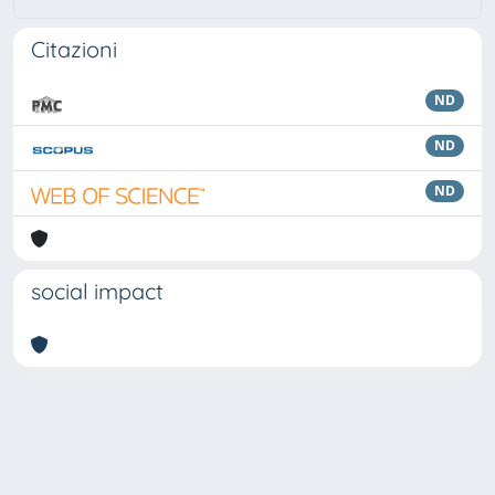
Citazioni
ND
ND
ND
social impact