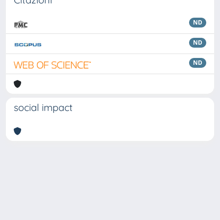
ND
ND
ND
social impact