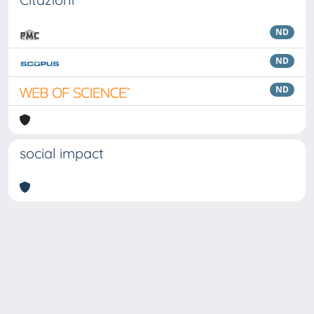
ND
ND
ND
social impact