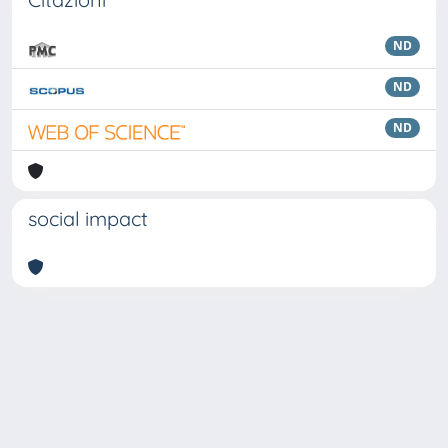
ND
ND
ND
social impact