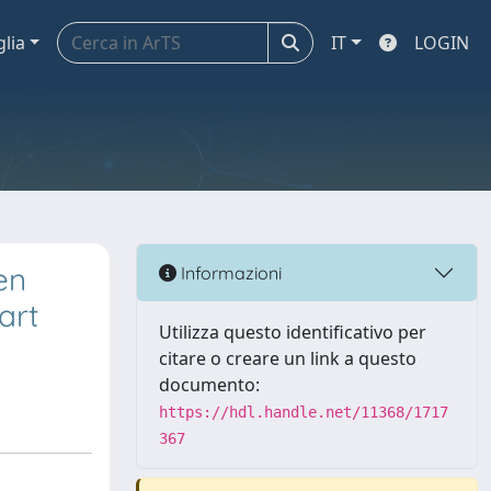
glia
IT
LOGIN
en
Informazioni
art
Utilizza questo identificativo per
citare o creare un link a questo
documento:
https://hdl.handle.net/11368/1717
367