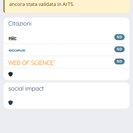
ancora stata validata in ArTS.
Citazioni
ND
ND
ND
social impact