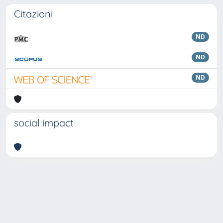
Citazioni
ND
ND
ND
social impact