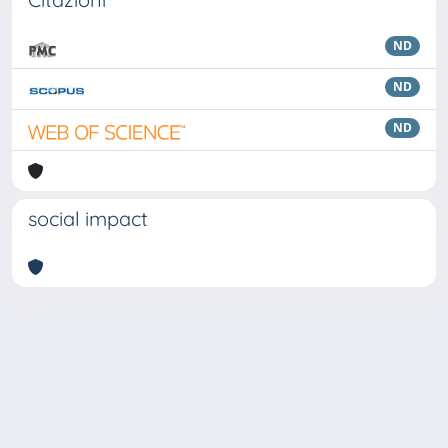
ND
ND
ND
social impact