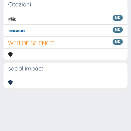
Citazioni
ND
ND
ND
social impact