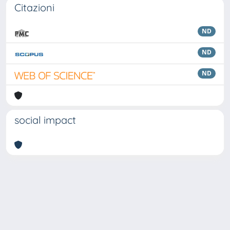
Citazioni
ND
ND
ND
social impact