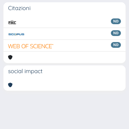
Citazioni
ND
ND
ND
social impact