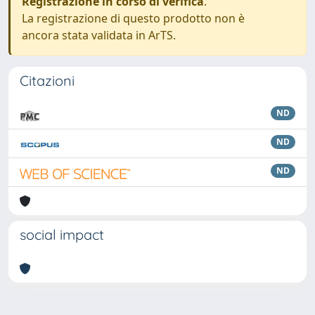
Registrazione in corso di verifica
.
La registrazione di questo prodotto non è
ancora stata validata in ArTS.
Citazioni
ND
ND
ND
social impact