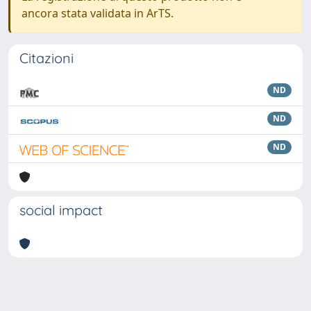
ancora stata validata in ArTS.
Citazioni
ND
ND
ND
social impact