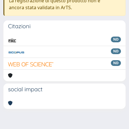
La registrazione di questo prodotto non è
ancora stata validata in ArTS.
Citazioni
ND
ND
ND
social impact