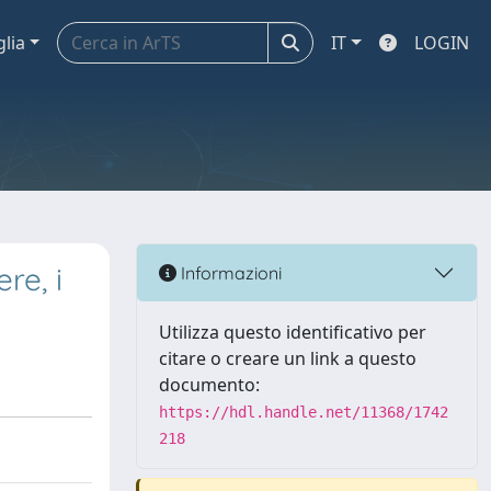
glia
IT
LOGIN
re, i
Informazioni
Utilizza questo identificativo per
citare o creare un link a questo
documento:
https://hdl.handle.net/11368/1742
218