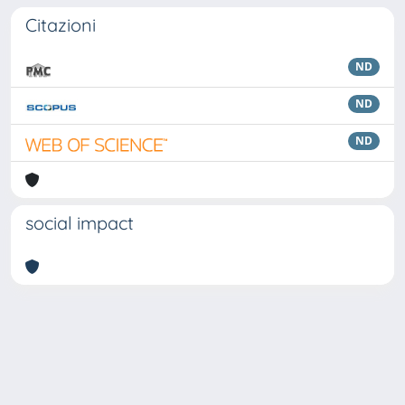
Citazioni
ND
ND
ND
social impact