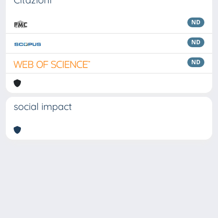
ND
ND
ND
social impact