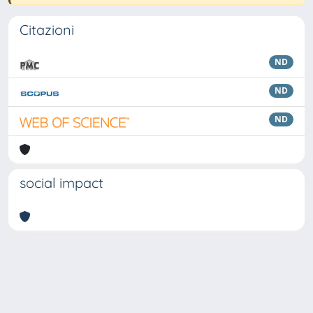
Citazioni
ND
ND
ND
social impact