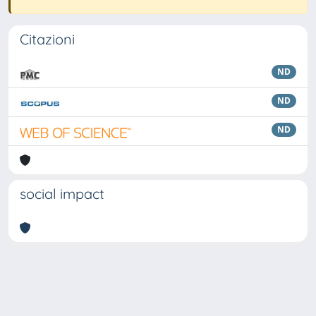
Citazioni
ND
ND
ND
social impact