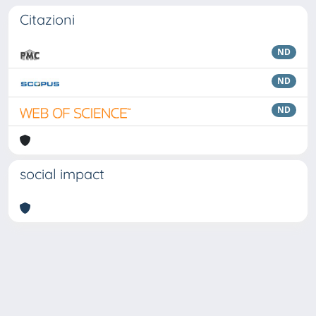
Citazioni
ND
ND
ND
social impact