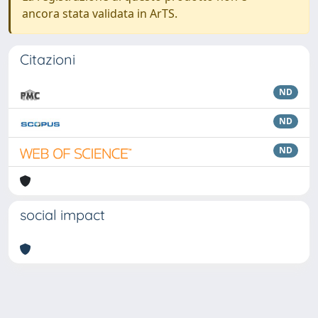
ancora stata validata in ArTS.
Citazioni
ND
ND
ND
social impact