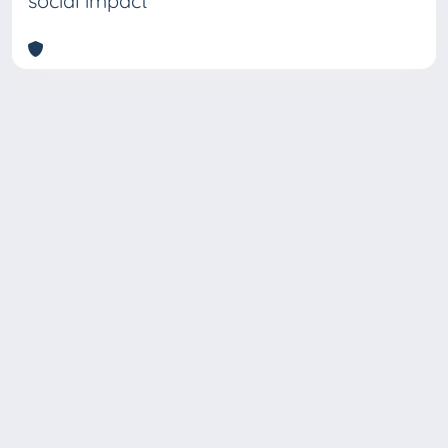
social impact
Copyright © 2026
Università degli Studi Trieste |
Dove
siamo
|
Privacy
Piazzale Europa,1 34127 Trieste, Italia -
Tel. +39 040.558.7111 - P.IVA 00211830328
- C.F. 80013890324 - P.E.C.: