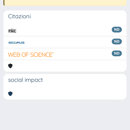
Citazioni
ND
ND
ND
social impact