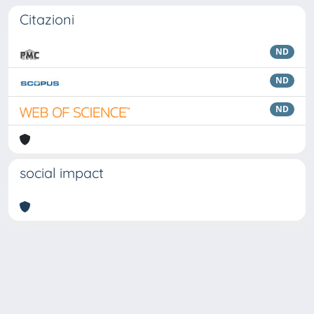
Citazioni
ND
ND
ND
social impact