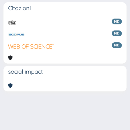
Citazioni
ND
ND
ND
social impact