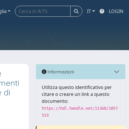
glia
IT
LOGIN
e
Informazioni
umenti
Utilizza questo identificativo per
 di
citare o creare un link a questo
documento:
https://hdl.handle.net/11368/1857
533